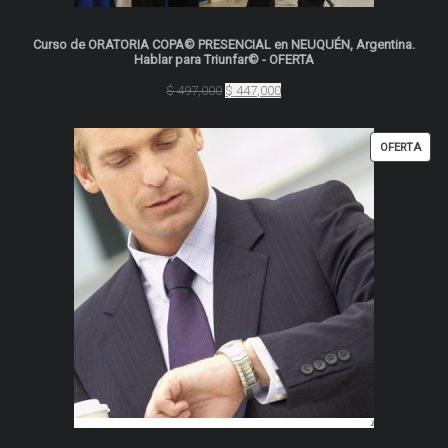
Curso de ORATORIA COPA© PRESENCIAL en NEUQUÉN, Argentina.
Hablar para Triunfar© - OFERTA
El
El
$
497,000
$
447,000
precio
precio
original
actual
era:
es:
PRO
OFERTA
$ 497,000.
$ 447,000.
EN
OFER