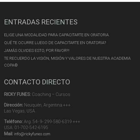
ENTRADAS RECIENTES
ELIGE UNA MODALIDAD PARA CAPACITARTE EN ORATORIA.
QUÉ TE OCURRE LUEGO DE CAPACITARTE EN ORATORIA?
JAMÁS OLVIDES ESTO, POR FAVOR!!!
TE RECUERDO LA VISIÓN, MISIÓN Y VALORES DE NUESTRA ACADEMIA
COPA©
CONTACTO DIRECTO
RICKY FUNES:
Coaching – Cursos
Dirección:
Neuquén, Argentina +++
Las Vegas, USA.
Teléfono:
Arg: 54- 9- 299-580-6319 +++
USA: 01-702-542-6195
Mail:
info@rickyfunes.com