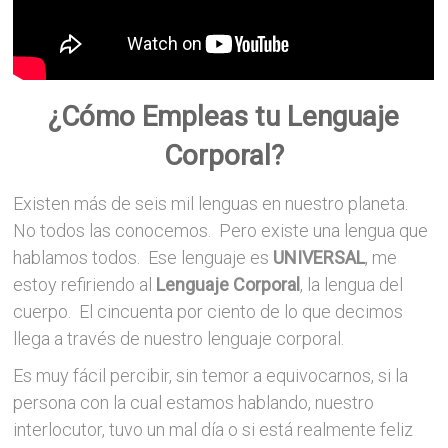
¿Cómo Empleas tu Lenguaje
Corporal?
Existen más de seis mil lenguas en nuestro planeta.
No todos las conocemos. Pero existe una lengua que
hablamos todos. Ese lenguaje es
UNIVERSAL
, me
estoy refiriendo al
Lenguaje Corporal
, la lengua del
cuerpo. El cincuenta por ciento de lo que decimos
llega a través de nuestro lenguaje corporal.
Es muy fácil percibir, sin temor a equivocarnos, si la
persona con la cual estamos hablando, nuestro
interlocutor, tuvo un mal día o si está realmente feliz