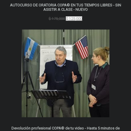
AUTOCURSO DE ORATORIA COPA© EN TUS TIEMPOS LIBRES - SIN
ASISTIR A CLASE - NUEVO
El
El
$
175,000
$
125,000
precio
precio
original
actual
era:
es:
$ 175,000.
$ 125,000.
Devolución profesional COPA© de tu video - Hasta 5 minutos de