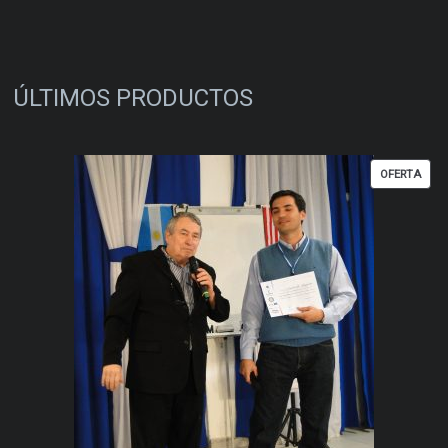
ÚLTIMOS PRODUCTOS
PRO
OFERTA
EN
OFER