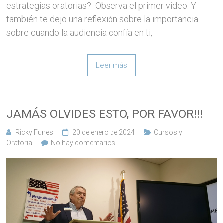
estrategias oratorias? Observa el primer video. Y
también te dejo una reflexión sobre la importancia
sobre cuando la audiencia confía en ti,
Leer más
JAMÁS OLVIDES ESTO, POR FAVOR!!!
Ricky Funes
20 de enero de 2024
Cursos y
Oratoria
No hay comentarios