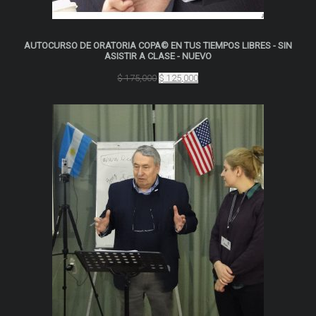
AUTOCURSO DE ORATORIA COPA© EN TUS TIEMPOS LIBRES - SIN
ASISTIR A CLASE - NUEVO
El
El
$
175,000
$
125,000
precio
precio
original
actual
era:
es:
$ 175,000.
$ 125,000.