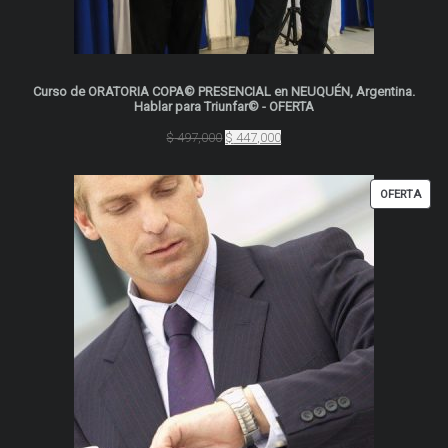
Curso de ORATORIA COPA© PRESENCIAL en NEUQUÉN, Argentina.
Hablar para Triunfar© - OFERTA
El
El
$
497,000
$
447,000
precio
precio
original
actual
era:
es:
PRO
OFERTA
$ 497,000.
$ 447,000.
EN
OFER