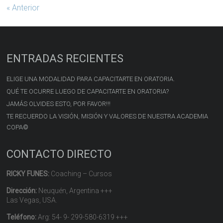
« Anterior
ENTRADAS RECIENTES
ELIGE UNA MODALIDAD PARA CAPACITARTE EN ORATORIA.
QUÉ TE OCURRE LUEGO DE CAPACITARTE EN ORATORIA?
JAMÁS OLVIDES ESTO, POR FAVOR!!!
TE RECUERDO LA VISIÓN, MISIÓN Y VALORES DE NUESTRA ACADEMIA
COPA©
CONTACTO DIRECTO
RICKY FUNES:
Coaching – Cursos
Dirección:
Neuquén, Argentina +++
Las Vegas, USA.
Teléfono:
Arg: 54- 9- 299-580-6319 +++