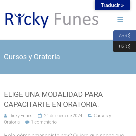
Saltar
Traducir »
al
Academia
contenido
COPA
ARS $
USD $
Ricky
Cursos y Oratoria
Funes,
Coach
Internacional
en
Oratoria
ELIGE UNA MODALIDAD PARA
CAPACITARTE EN ORATORIA.
Ricky Funes
21 de enero de 2024
Cursos y
Oratoria
1 comentario
Hola, cómo amaneciste hoy? Quiero que sepas que