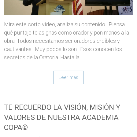
Mira este corto video, analiza su contenido. Piensa
qué puntaje te asignas como orador y pon manos a la
obra. Todos necesitamos ser oradores creíbles y
cautivantes. Muy pocos lo son. Ésos conocen los
secretos de la Oratoria. Hasta la
Leer más
TE RECUERDO LA VISIÓN, MISIÓN Y
VALORES DE NUESTRA ACADEMIA
COPA©