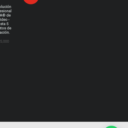
olución
esional
A© de
video -
sta 5
utos de
ación.
5,000
.
.