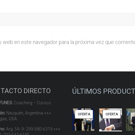
y web en este navegador para la próxima vez que comente
TACTO DIRECTO
ÚLTIMOS PRODUC
 FUNES:
Coaching – Cursos
ión:
Neuquén, Argentina +++
PRODUCTO
PRODUCT
OFERTA
OFERTA
gas, USA.
EN
EN
OFERTA
OFERTA
no:
Arg: 54- 9- 299-580-6319 +++
1-702-542-6195