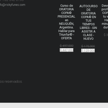
nfo@rickyfunes.com
Curso de
Dev
AUTOCURSO
ORATORIA
prof
DE
COPA©
COP
ORATORIA
PRESENCIAL
tu 
COPA© EN
en
Ha
TUS
NEUQUÉN,
min
TIEMPOS
Argentina.
dur
LIBRES - SIN
Hablar para
ASISTIR A
Triunfar© -
$
3
CLASE -
OFERTA
NUEVO
El
$
497,000
El
$
175,000
precio
El
$
447,000
precio
El
$
125,000
original
precio
original
precio
era:
actual
era:
actual
$ 497,000.
es:
$ 175,000
es:
$ 447,000.
$ 125,000
hos reservados.