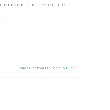
a cosa más que inundarte con datos e
le.
Oratoria: conversar con tu público
→
*