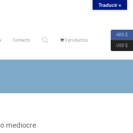
Traducir »
ARS $
a
Contacto
0 productos
USD $
 o mediocre