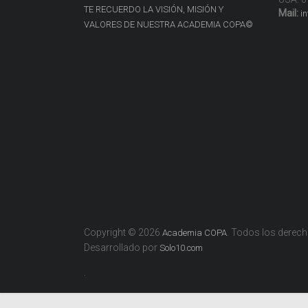
TE RECUERDO LA VISIÓN, MISIÓN Y
Mail:
i
VALORES DE NUESTRA ACADEMIA COPA©
Copyright © 2026
. Todos los derec
Academia COPA
Desarrollado por
Solo10.com
.