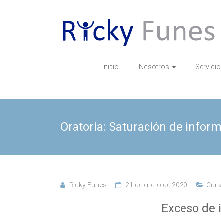
Saltar
al
Academia
contenido
COPA
Inicio
Nosotros
Servicio
Ricky
Funes,
Coach
Internacional
Oratoria: Saturación de infor
en
Oratoria
Ricky Funes
21 de enero de 2020
Curs
Exceso de 