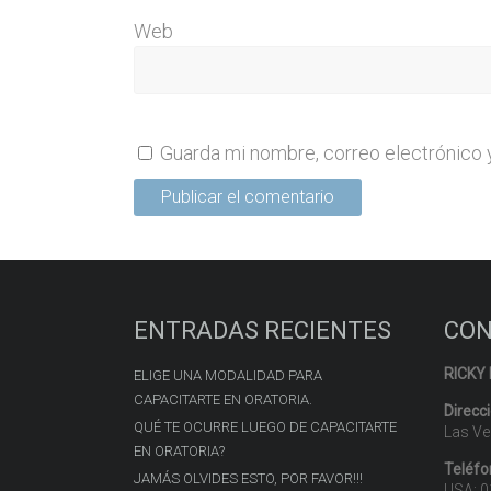
Web
Guarda mi nombre, correo electrónico 
ENTRADAS RECIENTES
CON
RICKY
ELIGE UNA MODALIDAD PARA
CAPACITARTE EN ORATORIA.
Direcc
QUÉ TE OCURRE LUEGO DE CAPACITARTE
Las Ve
EN ORATORIA?
Teléfo
JAMÁS OLVIDES ESTO, POR FAVOR!!!
USA: 0