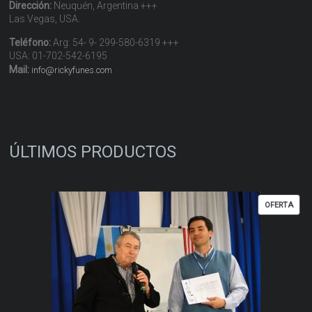
Dirección:
Neuquén, Argentina +++
Las Vegas, USA.
Teléfono:
Arg: 54- 9- 299-580-6319 +++
USA: 01-702-542-6195
Mail:
info@rickyfunes.com
ÚLTIMOS PRODUCTOS
PRO
OFERTA
EN
OFER