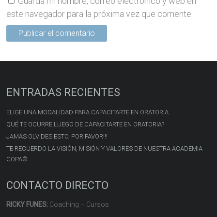
Guarda mi nombre, correo electrónico y web en
este navegador para la próxima vez que comente.
ENTRADAS RECIENTES
ELIGE UNA MODALIDAD PARA CAPACITARTE EN ORATORIA.
QUÉ TE OCURRE LUEGO DE CAPACITARTE EN ORATORIA?
JAMÁS OLVIDES ESTO, POR FAVOR!!!
TE RECUERDO LA VISIÓN, MISIÓN Y VALORES DE NUESTRA ACADEMIA
COPA©
CONTACTO DIRECTO
RICKY FUNES:
Coaching – Cursos