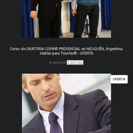
Curso de ORATORIA COPA© PRESENCIAL en NEUQUÉN, Argentina.
Hablar para Triunfar© - OFERTA
El
El
$
497,000
$
447,000
precio
precio
original
actual
era:
es:
PRO
OFERTA
$ 497,000.
$ 447,000.
EN
OFER