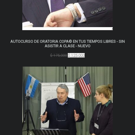
AUTOCURSO DE ORATORIA COPA© EN TUS TIEMPOS LIBRES - SIN
ASISTIR A CLASE - NUEVO
El
El
$
175,000
$
125,000
precio
precio
original
actual
era:
es:
$ 175,000.
$ 125,000.