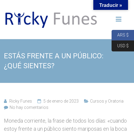
Saltar
Traducir »
al
Academia
contenido
COPA
ARS $
USD $
Ricky
ESTÁS FRENTE A UN PÚBLICO:
Funes,
Coach
¿QUÉ SIENTES?
Internacional
en
Oratoria
Ricky Funes
5 de enero de 2023
Cursos y Oratoria
No hay comentarios
Moneda corriente, la frase de todos los días: «cuando
estoy frente a un público siento mariposas en la boca