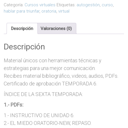
online.
Categoría:
Cursos virtuales
Etiquetas:
autogestión
,
curso
,
TEMPORADA
hablar para triunfar
,
oratoria
,
virtual
6.
"Hablar
para
Descripción
Valoraciones (0)
Triunfar©"
cantidad
Descripción
Material únicos con herramientas técnicas y
estrategias para una mejor comunicación.
Recibes material bibliográfico, videos, audios, PDFs.
Certificado de aprobación TEMPORADA 6.
ÍNDICE DE LA SEXTA TEMPORADA:
1.- PDFs:
1.- INSTRUCTIVO DE UNIDAD 6.
2.- EL MIEDO ORATORIO-NEW, REPASO.