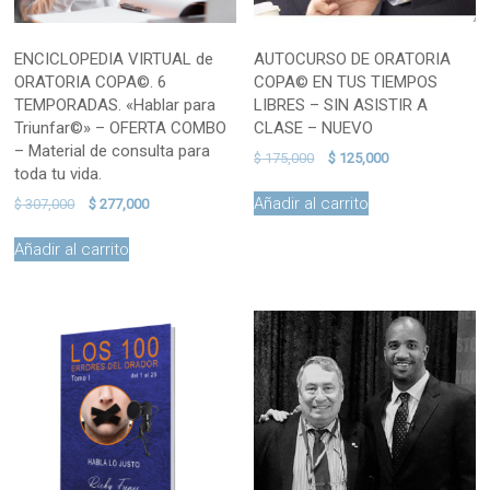
ENCICLOPEDIA VIRTUAL de
AUTOCURSO DE ORATORIA
ORATORIA COPA©. 6
COPA© EN TUS TIEMPOS
TEMPORADAS. «Hablar para
LIBRES – SIN ASISTIR A
Triunfar©» – OFERTA COMBO
CLASE – NUEVO
– Material de consulta para
El
El
$
175,000
$
125,000
toda tu vida.
precio
precio
original
actual
Añadir al carrito
El
El
$
307,000
$
277,000
era:
es:
precio
precio
$ 175,000.
$ 125,000.
original
actual
Añadir al carrito
era:
es:
$ 307,000.
$ 277,000.