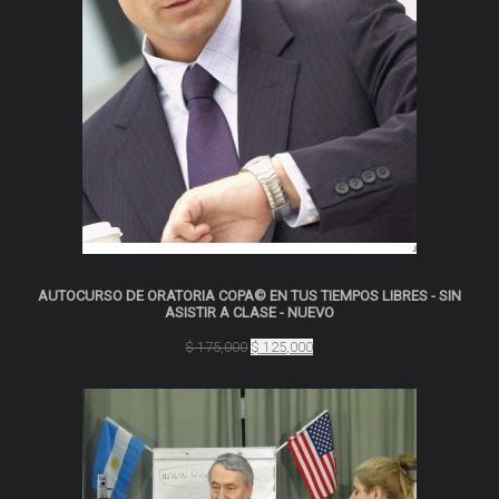
AUTOCURSO DE ORATORIA COPA© EN TUS TIEMPOS LIBRES - SIN
ASISTIR A CLASE - NUEVO
El
El
$
175,000
$
125,000
precio
precio
original
actual
era:
es:
$ 175,000.
$ 125,000.