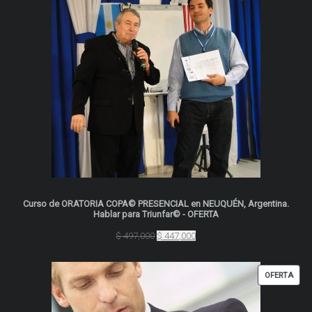
OFER
Curso de ORATORIA COPA© PRESENCIAL en NEUQUÉN, Argentina.
Hablar para Triunfar© - OFERTA
El
El
$
497,000
$
447,000
precio
precio
original
actual
era:
es:
PRO
OFERTA
$ 497,000.
$ 447,000.
EN
OFER