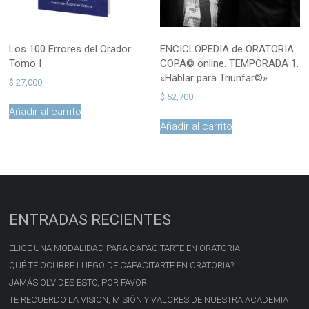
Los 100 Errores del Orador:
ENCICLOPEDIA de ORATORIA
Tomo I
COPA© online. TEMPORADA 1.
«Hablar para Triunfar©»
$
27,000
$
52,700
Añadir al carrito
Añadir al carrito
ENTRADAS RECIENTES
ELIGE UNA MODALIDAD PARA CAPACITARTE EN ORATORIA.
QUÉ TE OCURRE LUEGO DE CAPACITARTE EN ORATORIA?
JAMÁS OLVIDES ESTO, POR FAVOR!!!
TE RECUERDO LA VISIÓN, MISIÓN Y VALORES DE NUESTRA ACADEMIA