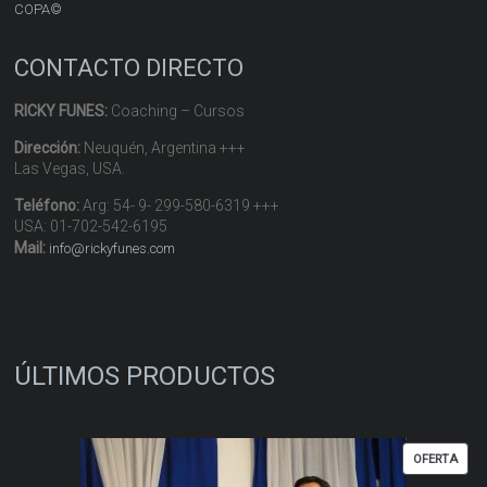
COPA©
CONTACTO DIRECTO
RICKY FUNES:
Coaching – Cursos
Dirección:
Neuquén, Argentina +++
Las Vegas, USA.
Teléfono:
Arg: 54- 9- 299-580-6319 +++
USA: 01-702-542-6195
Mail:
info@rickyfunes.com
ÚLTIMOS PRODUCTOS
PRO
OFERTA
EN