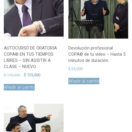
AUTOCURSO DE ORATORIA
Devolución profesional
COPA© EN TUS TIEMPOS
COPA© de tu video – Hasta 5
LIBRES – SIN ASISTIR A
minutos de duración.
CLASE – NUEVO
$
35,000
El
El
$
175,000
$
125,000
precio
precio
Añadir al carrito
original
actual
Añadir al carrito
era:
es:
$ 175,000.
$ 125,000.