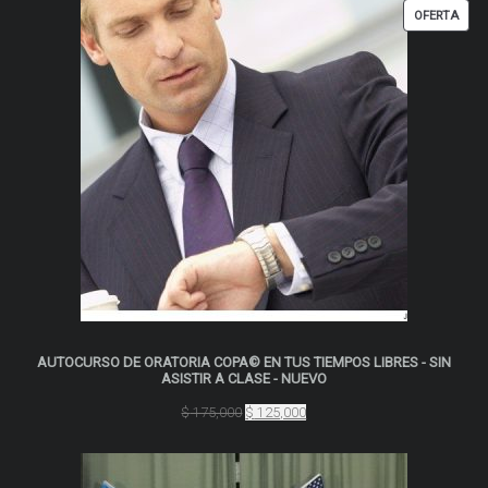
era:
es:
PRO
OFERTA
$ 497,000.
$ 447,000.
EN
OFER
AUTOCURSO DE ORATORIA COPA© EN TUS TIEMPOS LIBRES - SIN
ASISTIR A CLASE - NUEVO
El
El
$
175,000
$
125,000
precio
precio
original
actual
era:
es: