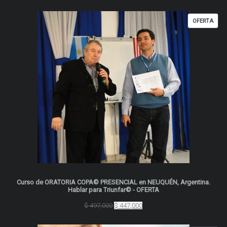
PRO
OFERTA
EN
OFER
Curso de ORATORIA COPA© PRESENCIAL en NEUQUÉN, Argentina.
Hablar para Triunfar© - OFERTA
El
El
$
497,000
$
447,000
precio
precio
original
actual